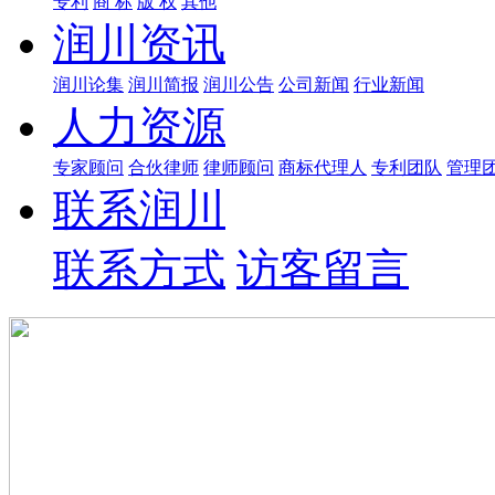
专利
商 标
版 权
其他
润川资讯
润川论集
润川简报
润川公告
公司新闻
行业新闻
人力资源
专家顾问
合伙律师
律师顾问
商标代理人
专利团队
管理
联系润川
联系方式
访客留言