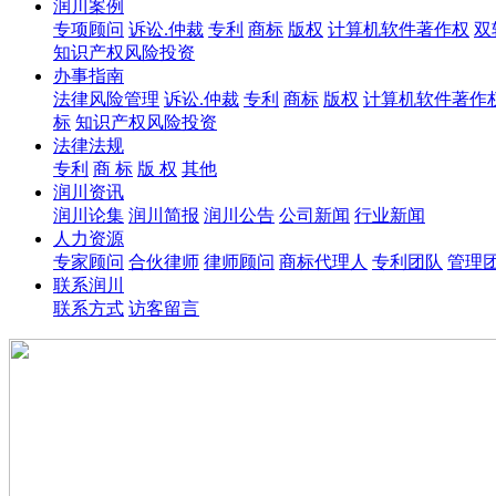
润川案例
专项顾问
诉讼.仲裁
专利
商标
版权
计算机软件著作权
双
知识产权风险投资
办事指南
法律风险管理
诉讼.仲裁
专利
商标
版权
计算机软件著作
标
知识产权风险投资
法律法规
专利
商 标
版 权
其他
润川资讯
润川论集
润川简报
润川公告
公司新闻
行业新闻
人力资源
专家顾问
合伙律师
律师顾问
商标代理人
专利团队
管理
联系润川
联系方式
访客留言