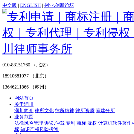
中文版
|
ENGLISH
|
创业.创新论坛
010-88151760 （北京）
18910681077 （北京）
13646211866 （苏州）
网站首页
关于润川
润川简介
律所文化
律所精神
律所资质
筹建分所
业务范围
法律风险管理
诉讼.仲裁
专利
商标
版权
计算机软件著作
标
知识产权风险投资