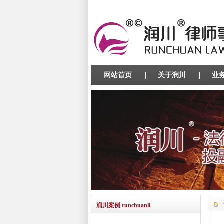
网站首页
关于润川
业
润川案例 runchuanli