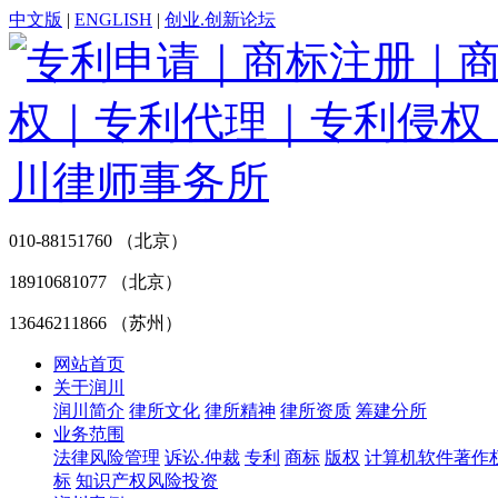
中文版
|
ENGLISH
|
创业.创新论坛
010-88151760 （北京）
18910681077 （北京）
13646211866 （苏州）
网站首页
关于润川
润川简介
律所文化
律所精神
律所资质
筹建分所
业务范围
法律风险管理
诉讼.仲裁
专利
商标
版权
计算机软件著作
标
知识产权风险投资