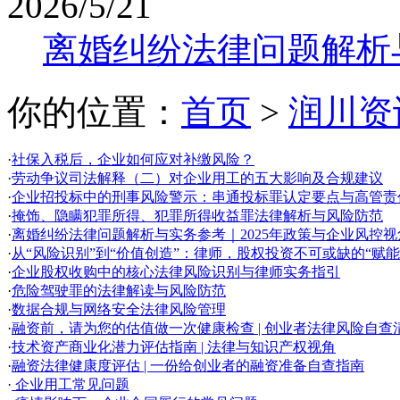
2026/5/21
离婚纠纷法律问题解析
你的位置：
首页
>
润川资
·
社保入税后，企业如何应对补缴风险？
·
劳动争议司法解释（二）对企业用工的五大影响及合规建议
·
企业招投标中的刑事风险警示：串通投标罪认定要点与高管责
·
掩饰、隐瞒犯罪所得、犯罪所得收益罪法律解析与风险防范
·
离婚纠纷法律问题解析与实务参考｜2025年政策与企业风控视
·
从“风险识别”到“价值创造”：律师，股权投资不可或缺的“赋能
·
企业股权收购中的核心法律风险识别与律师实务指引
·
危险驾驶罪的法律解读与风险防范
·
数据合规与网络安全法律风险管理
·
融资前，请为您的估值做一次健康检查 | 创业者法律风险自查
·
技术资产商业化潜力评估指南 | 法律与知识产权视角
·
融资法律健康度评估 | 一份给创业者的融资准备自查指南
·
企业用工常见问题