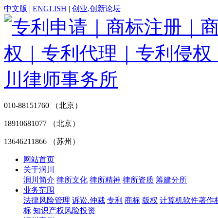
中文版
|
ENGLISH
|
创业.创新论坛
010-88151760 （北京）
18910681077 （北京）
13646211866 （苏州）
网站首页
关于润川
润川简介
律所文化
律所精神
律所资质
筹建分所
业务范围
法律风险管理
诉讼.仲裁
专利
商标
版权
计算机软件著作
标
知识产权风险投资