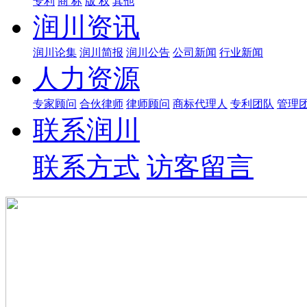
专利
商 标
版 权
其他
润川资讯
润川论集
润川简报
润川公告
公司新闻
行业新闻
人力资源
专家顾问
合伙律师
律师顾问
商标代理人
专利团队
管理
联系润川
联系方式
访客留言